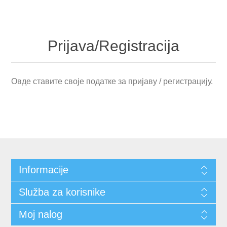
Prijava/Registracija
Овде ставите своје податке за пријаву / регистрацију.
Informacije
Služba za korisnike
Moj nalog