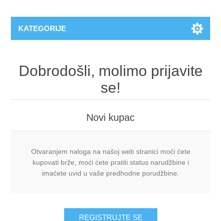
KATEGORIJE
Dobrodošli, molimo prijavite
se!
Novi kupac
Otvaranjem naloga na našoj web stranici moći ćete
kupovati brže, moći ćete pratiti status narudžbine i
imaćete uvid u vaše predhodne porudžbine.