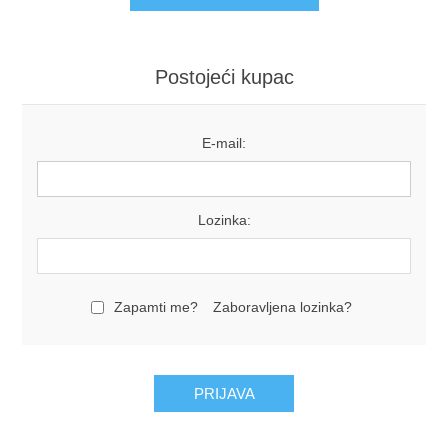
Postojeći kupac
E-mail:
Lozinka:
Zapamti me?
Zaboravljena lozinka?