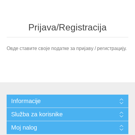
Prijava/Registracija
Овде ставите своје податке за пријаву / регистрацију.
Informacije
Služba za korisnike
Moj nalog