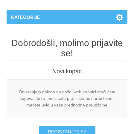
KATEGORIJE
Dobrodošli, molimo prijavite
se!
Novi kupac
Otvaranjem naloga na našoj web stranici moći ćete
kupovati brže, moći ćete pratiti status narudžbine i
imaćete uvid u vaše predhodne porudžbine.