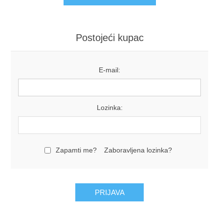
Postojeći kupac
E-mail:
Lozinka:
Zapamti me?
Zaboravljena lozinka?