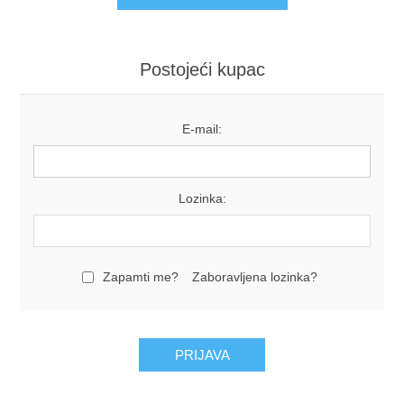
Postojeći kupac
E-mail:
Lozinka:
Zapamti me?
Zaboravljena lozinka?