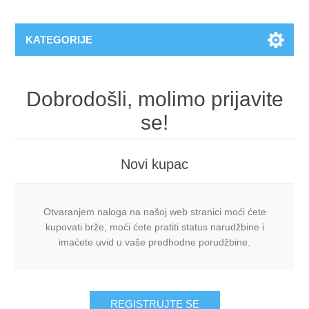
KATEGORIJE
Dobrodošli, molimo prijavite
se!
Novi kupac
Otvaranjem naloga na našoj web stranici moći ćete
kupovati brže, moći ćete pratiti status narudžbine i
imaćete uvid u vaše predhodne porudžbine.