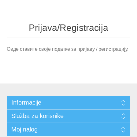
Prijava/Registracija
Овде ставите своје податке за пријаву / регистрацију.
Informacije
Služba za korisnike
Moj nalog