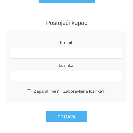
Postojeći kupac
E-mail:
Lozinka:
Zapamti me?
Zaboravljena lozinka?