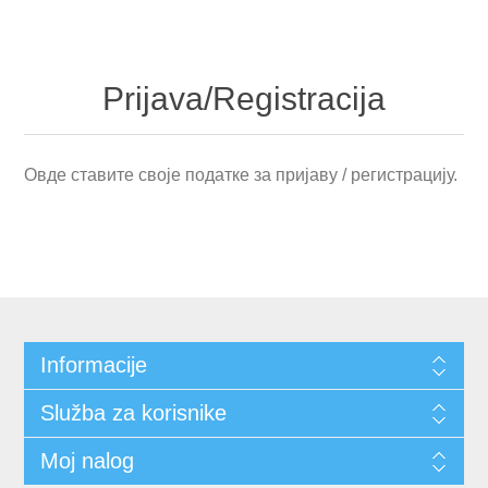
Prijava/Registracija
Овде ставите своје податке за пријаву / регистрацију.
Informacije
Služba za korisnike
Moj nalog