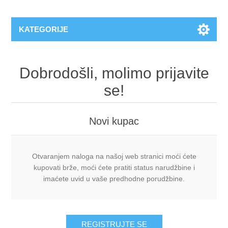
KATEGORIJE
Dobrodošli, molimo prijavite
se!
Novi kupac
Otvaranjem naloga na našoj web stranici moći ćete
kupovati brže, moći ćete pratiti status narudžbine i
imaćete uvid u vaše predhodne porudžbine.