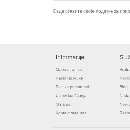
Овде ставите своје податке за прија
Informacije
Služ
Mapa stranice
Pretr
Način isporuke
Novos
Politika privatnosti
Blog
Uslovi korišćenja
Nedav
O nama
Novi 
Kontaktirajte nas
Rekla