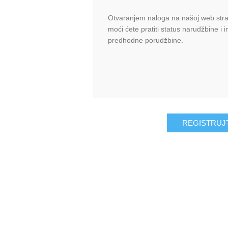
Otvaranjem naloga na našoj web stran
moći ćete pratiti status narudžbine i 
predhodne porudžbine.