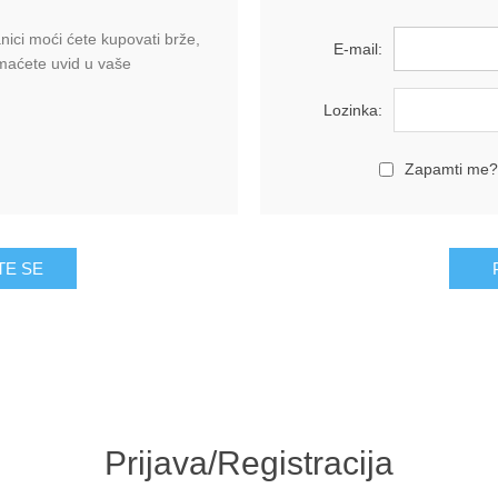
ici moći ćete kupovati brže,
E-mail:
imaćete uvid u vaše
Lozinka:
Zapamti me?
Prijava/Registracija