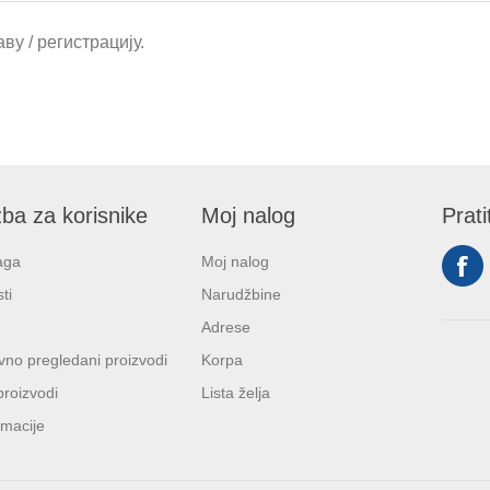
ву / регистрацију.
ba za korisnike
Moj nalog
Prati
aga
Moj nalog
ti
Narudžbine
Adrese
no pregledani proizvodi
Korpa
proizvodi
Lista želja
macije