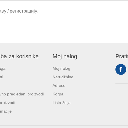
ву / регистрацију.
ba za korisnike
Moj nalog
Prati
aga
Moj nalog
ti
Narudžbine
Adrese
no pregledani proizvodi
Korpa
proizvodi
Lista želja
macije