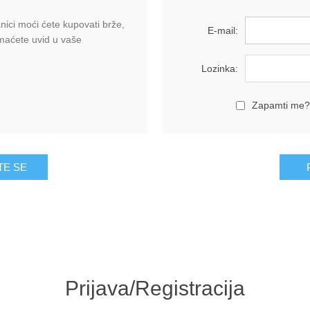
ici moći ćete kupovati brže,
E-mail:
imaćete uvid u vaše
Lozinka:
Zapamti me?
Prijava/Registracija