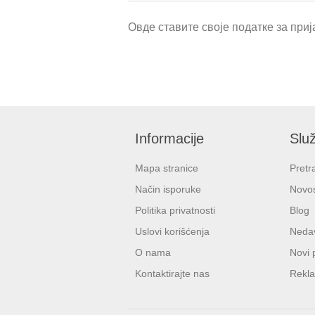
Овде ставите своје податке за прија
Informacije
Služ
Mapa stranice
Pretr
Način isporuke
Novos
Politika privatnosti
Blog
Uslovi korišćenja
Nedav
O nama
Novi 
Kontaktirajte nas
Rekla