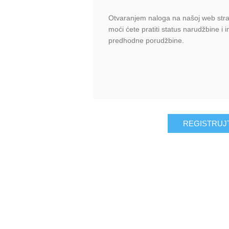
Otvaranjem naloga na našoj web stran
moći ćete pratiti status narudžbine i 
predhodne porudžbine.