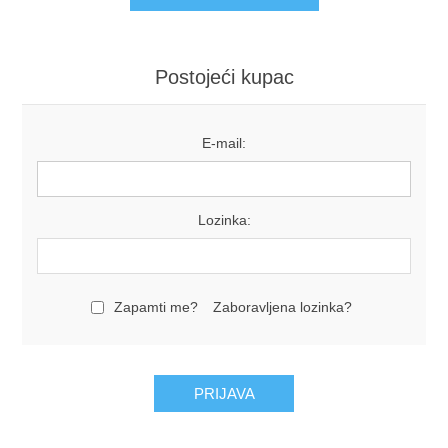
Postojeći kupac
E-mail:
Lozinka:
Zapamti me?
Zaboravljena lozinka?