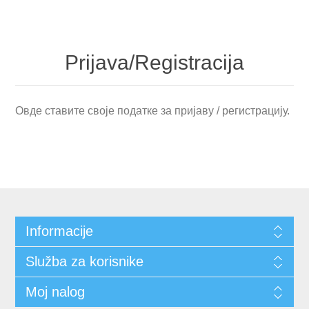
Prijava/Registracija
Овде ставите своје податке за пријаву / регистрацију.
Informacije
Služba za korisnike
Moj nalog