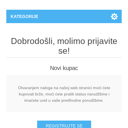
KATEGORIJE
Dobrodošli, molimo prijavite
se!
Novi kupac
Otvaranjem naloga na našoj web stranici moći ćete
kupovati brže, moći ćete pratiti status narudžbine i
imaćete uvid u vaše predhodne porudžbine.