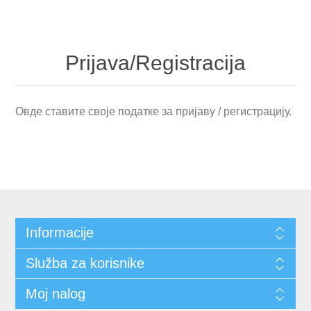
Prijava/Registracija
Овде ставите своје податке за пријаву / регистрацију.
Informacije
Služba za korisnike
Moj nalog