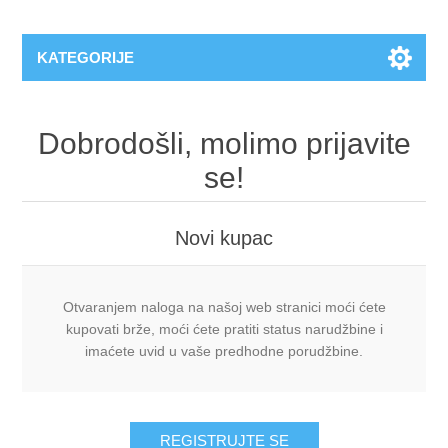
KATEGORIJE
Dobrodošli, molimo prijavite
se!
Novi kupac
Otvaranjem naloga na našoj web stranici moći ćete
kupovati brže, moći ćete pratiti status narudžbine i
imaćete uvid u vaše predhodne porudžbine.