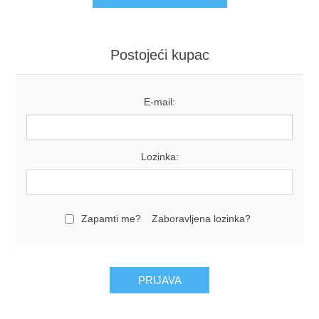
Postojeći kupac
E-mail:
Lozinka:
Zapamti me?
Zaboravljena lozinka?