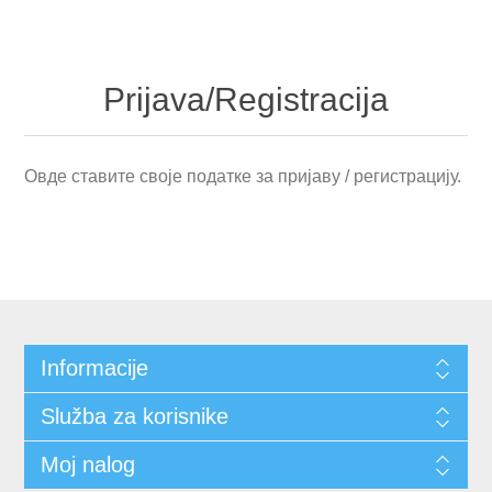
Prijava/Registracija
Овде ставите своје податке за пријаву / регистрацију.
Informacije
Služba za korisnike
Moj nalog