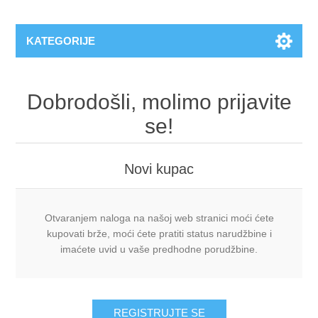
KATEGORIJE
Dobrodošli, molimo prijavite
se!
Novi kupac
Otvaranjem naloga na našoj web stranici moći ćete
kupovati brže, moći ćete pratiti status narudžbine i
imaćete uvid u vaše predhodne porudžbine.