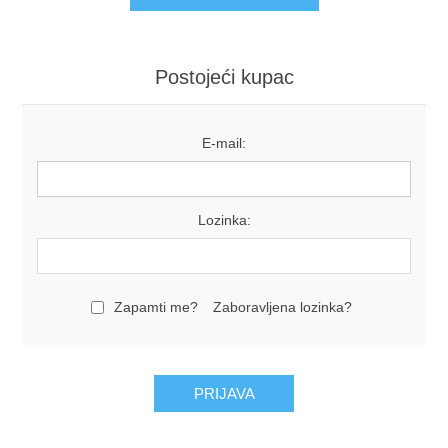
Postojeći kupac
E-mail:
Lozinka:
Zapamti me?
Zaboravljena lozinka?