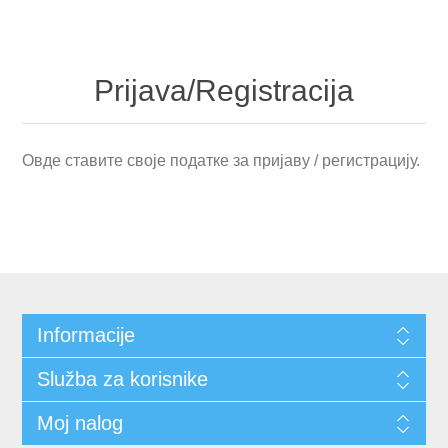
Prijava/Registracija
Овде ставите своје податке за пријаву / регистрацију.
Informacije
Služba za korisnike
Moj nalog