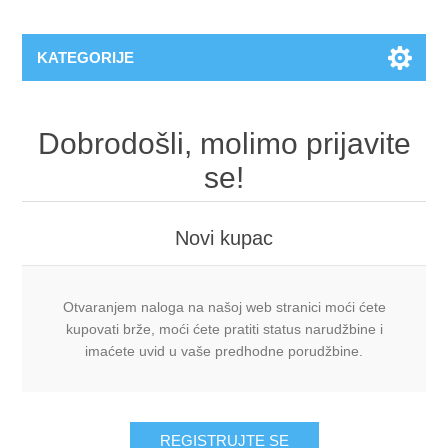
KATEGORIJE
Dobrodošli, molimo prijavite
se!
Novi kupac
Otvaranjem naloga na našoj web stranici moći ćete
kupovati brže, moći ćete pratiti status narudžbine i
imaćete uvid u vaše predhodne porudžbine.