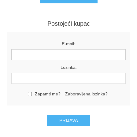
Postojeći kupac
E-mail:
Lozinka:
Zapamti me?
Zaboravljena lozinka?