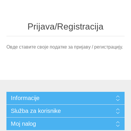
Prijava/Registracija
Овде ставите своје податке за пријаву / регистрацију.
Informacije
Služba za korisnike
Moj nalog