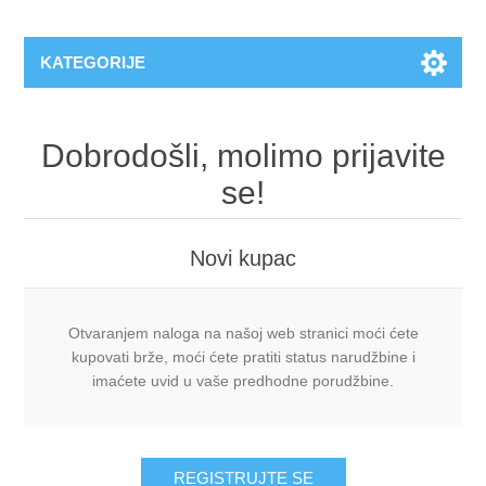
KATEGORIJE
Dobrodošli, molimo prijavite
se!
Novi kupac
Otvaranjem naloga na našoj web stranici moći ćete
kupovati brže, moći ćete pratiti status narudžbine i
imaćete uvid u vaše predhodne porudžbine.