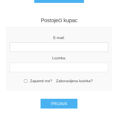
Postojeći kupac
E-mail:
Lozinka:
Zapamti me?
Zaboravljena lozinka?