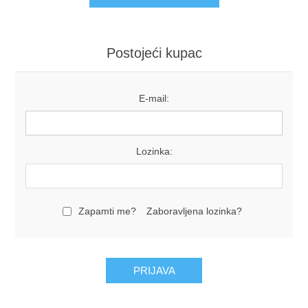
Postojeći kupac
E-mail:
Lozinka:
Zapamti me?
Zaboravljena lozinka?