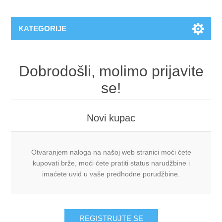
KATEGORIJE
Dobrodošli, molimo prijavite
se!
Novi kupac
Otvaranjem naloga na našoj web stranici moći ćete
kupovati brže, moći ćete pratiti status narudžbine i
imaćete uvid u vaše predhodne porudžbine.