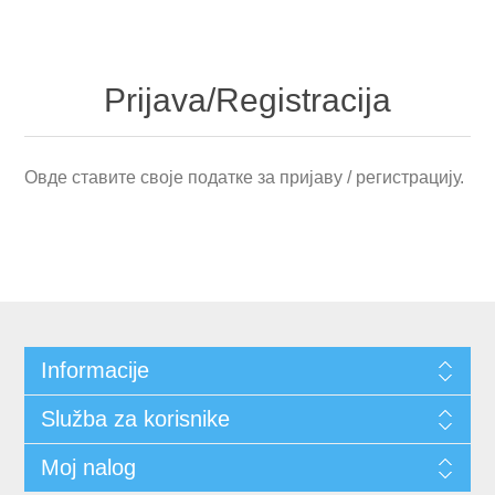
Prijava/Registracija
Овде ставите своје податке за пријаву / регистрацију.
Informacije
Služba za korisnike
Moj nalog