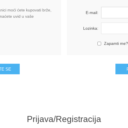
ici moći ćete kupovati brže,
E-mail:
imaćete uvid u vaše
Lozinka:
Zapamti me?
Prijava/Registracija