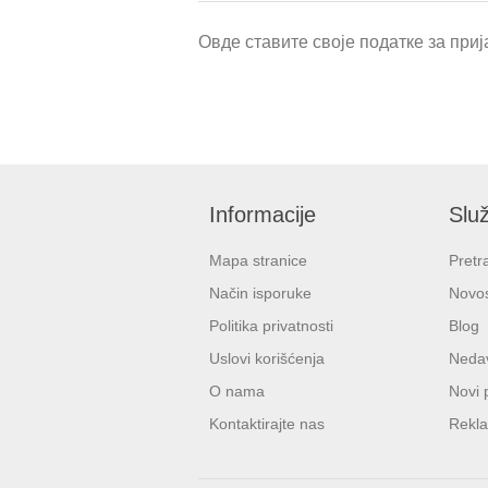
Овде ставите своје податке за прија
Informacije
Služ
Mapa stranice
Pretr
Način isporuke
Novos
Politika privatnosti
Blog
Uslovi korišćenja
Nedav
O nama
Novi 
Kontaktirajte nas
Rekla