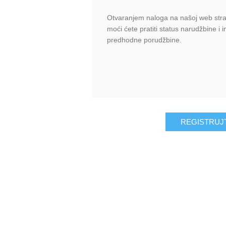
Otvaranjem naloga na našoj web stran
moći ćete pratiti status narudžbine i 
predhodne porudžbine.