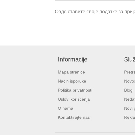
Овде ставите своје податке за прија
Informacije
Služ
Mapa stranice
Pretr
Način isporuke
Novos
Politika privatnosti
Blog
Uslovi korišćenja
Nedav
O nama
Novi 
Kontaktirajte nas
Rekla