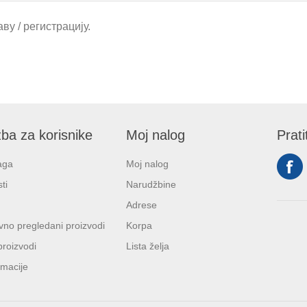
ву / регистрацију.
ba za korisnike
Moj nalog
Prati
aga
Moj nalog
ti
Narudžbine
Adrese
no pregledani proizvodi
Korpa
proizvodi
Lista želja
macije