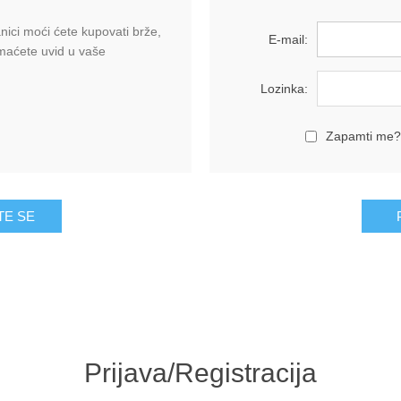
ici moći ćete kupovati brže,
E-mail:
imaćete uvid u vaše
Lozinka:
Zapamti me?
Prijava/Registracija