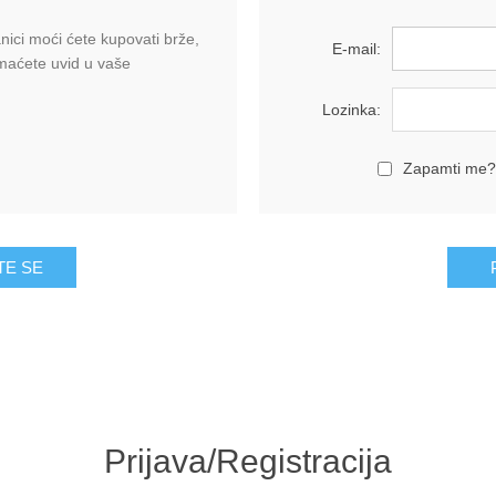
ici moći ćete kupovati brže,
E-mail:
imaćete uvid u vaše
Lozinka:
Zapamti me?
Prijava/Registracija