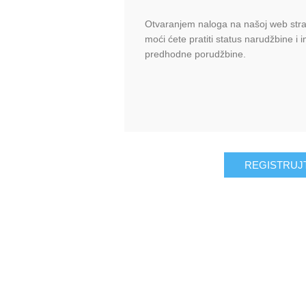
Otvaranjem naloga na našoj web stran
moći ćete pratiti status narudžbine i 
predhodne porudžbine.