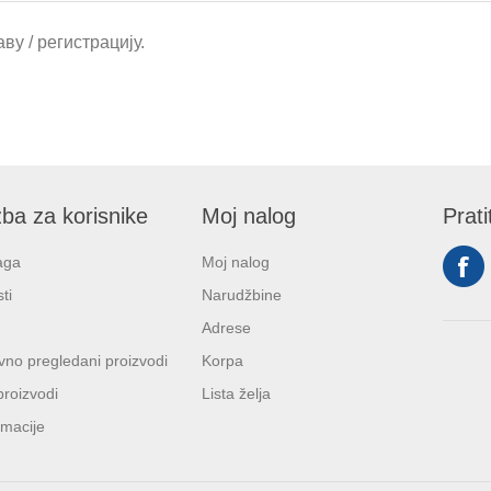
ву / регистрацију.
ba za korisnike
Moj nalog
Prati
aga
Moj nalog
ti
Narudžbine
Adrese
no pregledani proizvodi
Korpa
proizvodi
Lista želja
macije