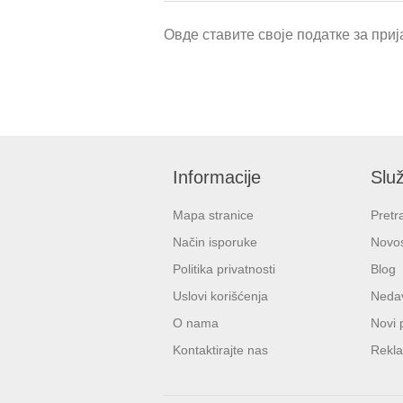
Овде ставите своје податке за прија
Informacije
Služ
Mapa stranice
Pretr
Način isporuke
Novos
Politika privatnosti
Blog
Uslovi korišćenja
Nedav
O nama
Novi 
Kontaktirajte nas
Rekla