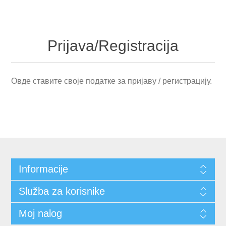
Prijava/Registracija
Овде ставите своје податке за пријаву / регистрацију.
Informacije
Služba za korisnike
Moj nalog