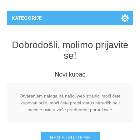
KATEGORIJE
Dobrodošli, molimo prijavite
se!
Novi kupac
Otvaranjem naloga na našoj web stranici moći ćete
kupovati brže, moći ćete pratiti status narudžbine i
imaćete uvid u vaše predhodne porudžbine.