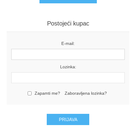
Postojeći kupac
E-mail:
Lozinka:
Zapamti me?
Zaboravljena lozinka?