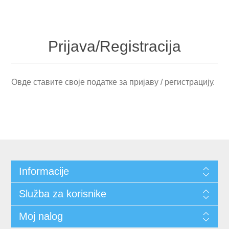
Prijava/Registracija
Овде ставите своје податке за пријаву / регистрацију.
Informacije
Služba za korisnike
Moj nalog