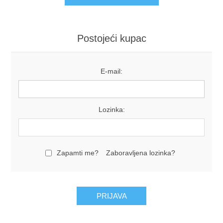
Postojeći kupac
E-mail:
Lozinka:
Zapamti me?
Zaboravljena lozinka?