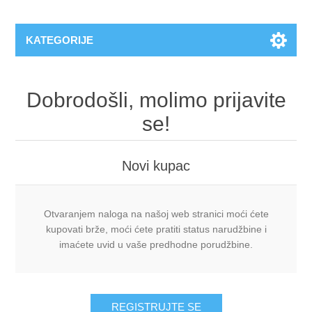
KATEGORIJE
Dobrodošli, molimo prijavite
se!
Novi kupac
Otvaranjem naloga na našoj web stranici moći ćete
kupovati brže, moći ćete pratiti status narudžbine i
imaćete uvid u vaše predhodne porudžbine.