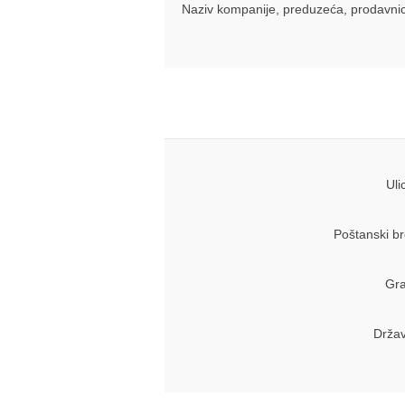
Naziv kompanije, preduzeća, prodavni
Uli
Poštanski br
Gra
Držav