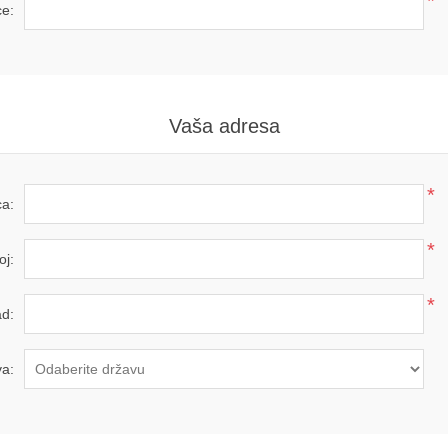
*
ce:
Vaša adresa
*
ca:
*
oj:
*
d:
a: