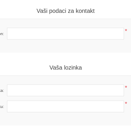
Vaši podaci za kontakt
*
on:
Vaša lozinka
*
ka:
*
ku: