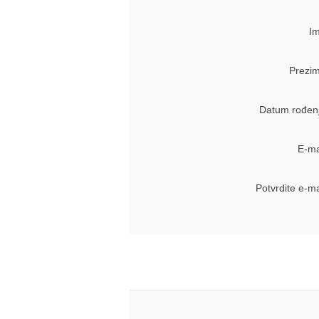
Im
Prezim
Datum rođenj
E-ma
Potvrdite e-ma