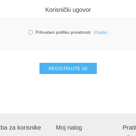
Korisnički ugovor
Prihvatam politiku privatnosti
(čitajte)
ba za korisnike
Moj nalog
Prati