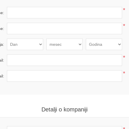
*
e:
*
e:
a:
*
il:
*
il:
Detalji o kompaniji