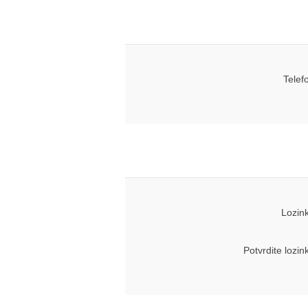
Telef
Lozin
Potvrdite lozin