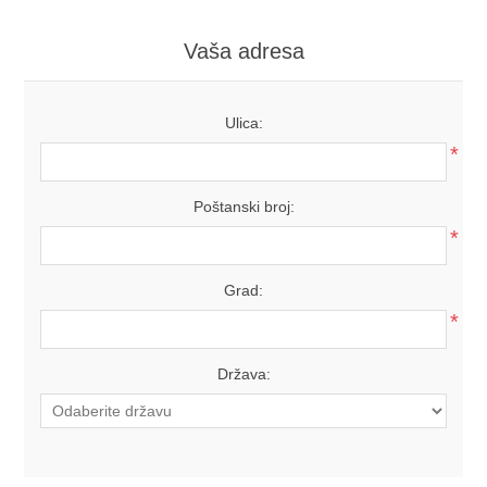
Vaša adresa
Ulica:
*
Poštanski broj:
*
Grad:
*
Država: