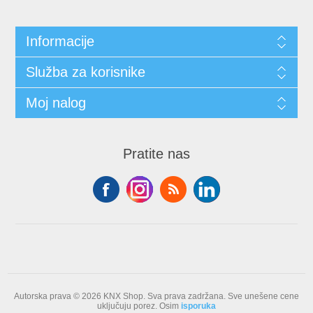
Informacije
Služba za korisnike
Moj nalog
Pratite nas
Autorska prava © 2026 KNX Shop. Sva prava zadržana.
Sve unešene cene
uključuju porez. Osim
isporuka