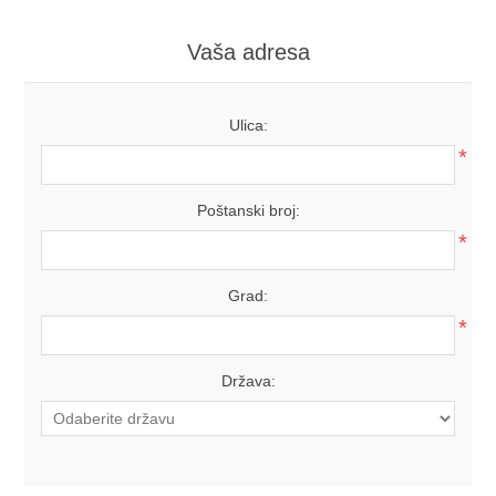
Vaša adresa
Ulica:
*
Poštanski broj:
*
Grad:
*
Država: