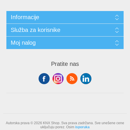
Informacije
Služba za korisnike
Moj nalog
Pratite nas
Autorska prava © 2026 KNX Shop. Sva prava zadržana.
Sve unešene cene
uključuju porez. Osim
isporuka