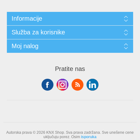
Informacije
Služba za korisnike
Moj nalog
Pratite nas
Autorska prava © 2026 KNX Shop. Sva prava zadržana.
Sve unešene cene
uključuju porez. Osim
isporuka