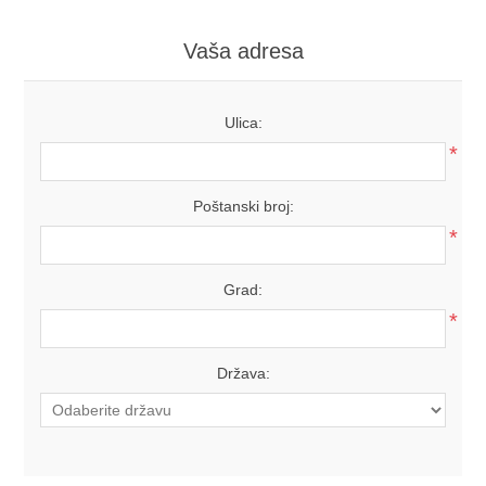
Vaša adresa
Ulica:
*
Poštanski broj:
*
Grad:
*
Država: