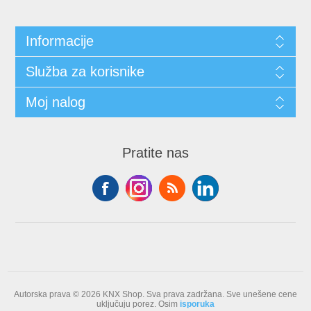
Informacije
Služba za korisnike
Moj nalog
Pratite nas
Autorska prava © 2026 KNX Shop. Sva prava zadržana.
Sve unešene cene
uključuju porez. Osim
isporuka