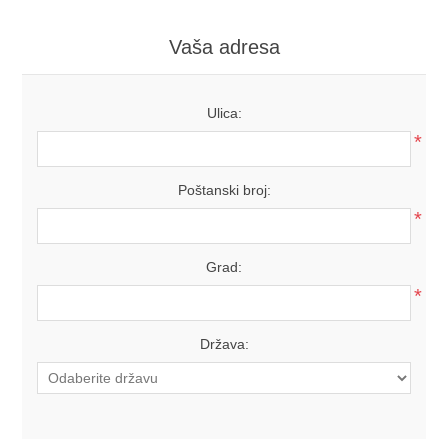
Vaša adresa
Ulica:
*
Poštanski broj:
*
Grad:
*
Država: