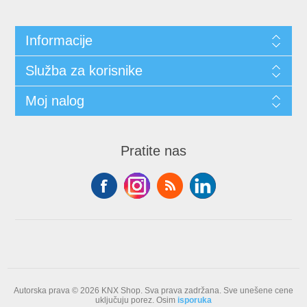
Informacije
Služba za korisnike
Moj nalog
Pratite nas
Autorska prava © 2026 KNX Shop. Sva prava zadržana.
Sve unešene cene
uključuju porez. Osim
isporuka