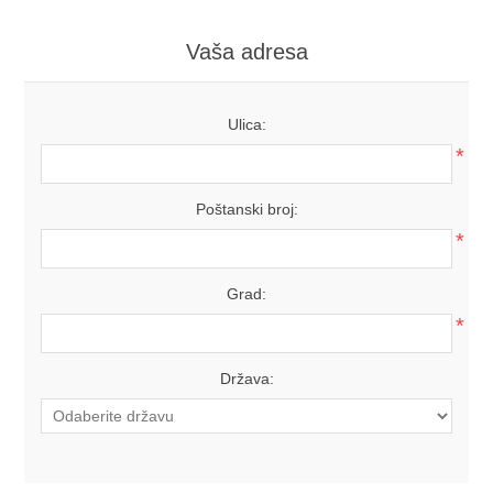
Vaša adresa
Ulica:
*
Poštanski broj:
*
Grad:
*
Država: