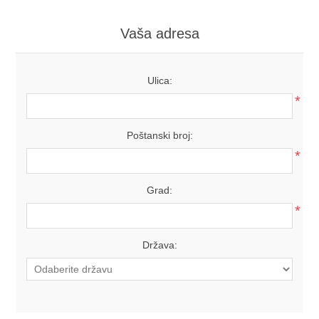
Vaša adresa
Ulica:
*
Poštanski broj:
*
Grad:
*
Država: