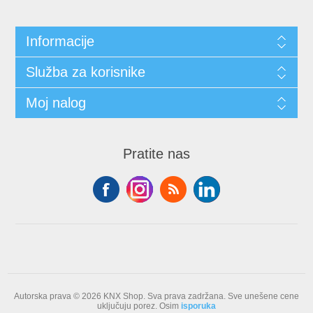
Informacije
Služba za korisnike
Moj nalog
Pratite nas
Autorska prava © 2026 KNX Shop. Sva prava zadržana.
Sve unešene cene
uključuju porez. Osim
isporuka