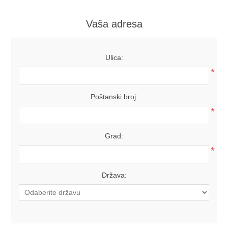
Vaša adresa
Ulica:
*
Poštanski broj:
*
Grad:
*
Država: