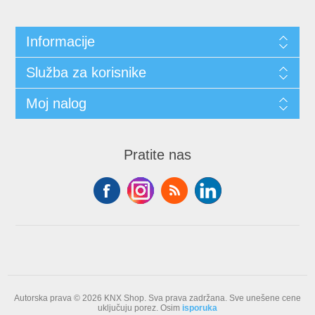
Informacije
Služba za korisnike
Moj nalog
Pratite nas
Autorska prava © 2026 KNX Shop. Sva prava zadržana.
Sve unešene cene
uključuju porez. Osim
isporuka