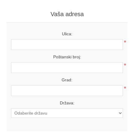
Vaša adresa
Ulica:
*
Poštanski broj:
*
Grad:
*
Država: