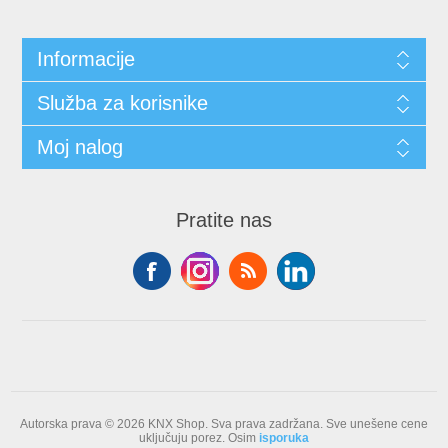
Informacije
Služba za korisnike
Moj nalog
Pratite nas
Autorska prava © 2026 KNX Shop. Sva prava zadržana.
Sve unešene cene
uključuju porez. Osim
isporuka