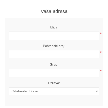
Vaša adresa
Ulica:
*
Poštanski broj:
*
Grad:
*
Država: