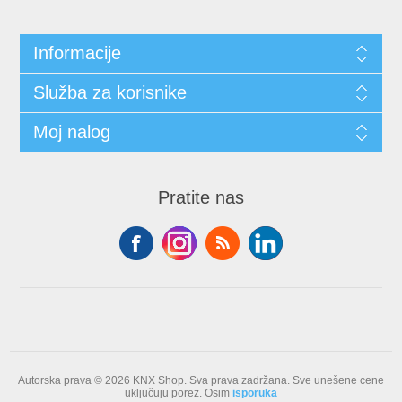
Informacije
Služba za korisnike
Moj nalog
Pratite nas
Autorska prava © 2026 KNX Shop. Sva prava zadržana.
Sve unešene cene
uključuju porez. Osim
isporuka