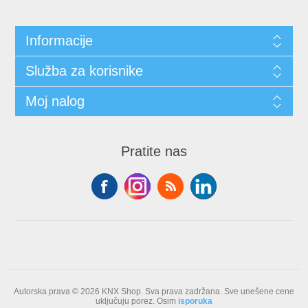
Informacije
Služba za korisnike
Moj nalog
Pratite nas
Autorska prava © 2026 KNX Shop. Sva prava zadržana.
Sve unešene cene
uključuju porez. Osim
isporuka