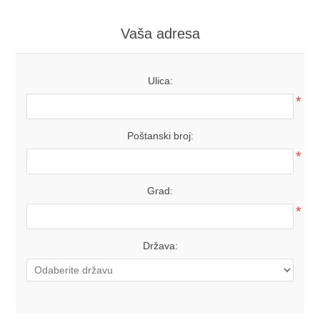
Vaša adresa
Ulica:
*
Poštanski broj:
*
Grad:
*
Država: