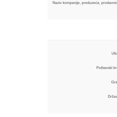
Naziv kompanije, preduzeća, prodavni
Uli
Poštanski br
Gra
Držav