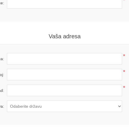
*
ce:
Vaša adresa
*
ca:
*
oj:
*
d:
a: