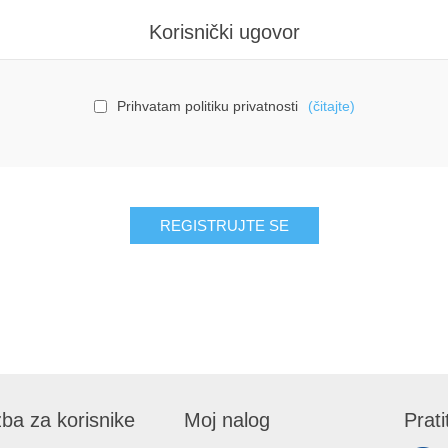
Korisnički ugovor
Prihvatam politiku privatnosti
(čitajte)
ba za korisnike
Moj nalog
Prati