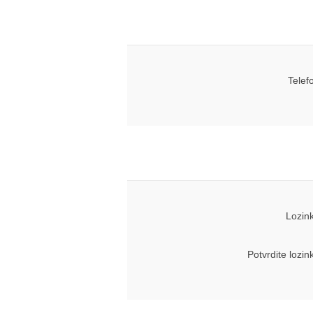
Telef
Lozin
Potvrdite lozin