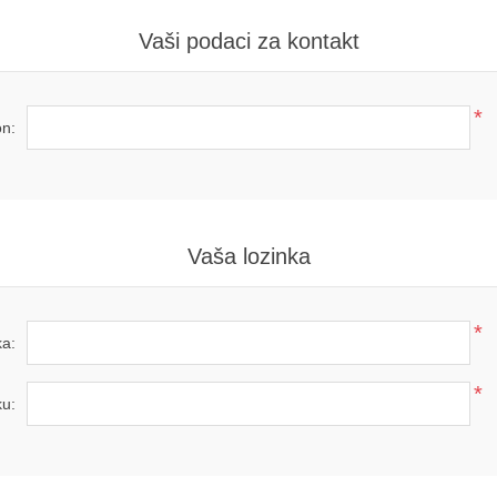
Vaši podaci za kontakt
*
on:
Vaša lozinka
*
ka:
*
ku: