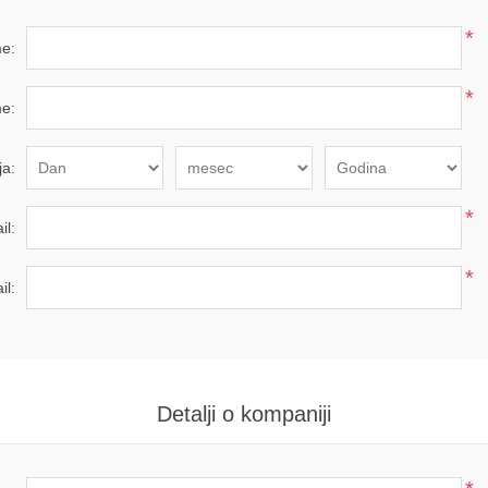
*
e:
*
e:
a:
*
il:
*
il:
Detalji o kompaniji