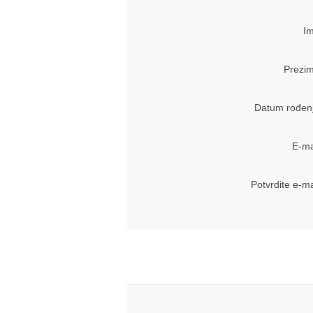
Im
Prezim
Datum rođenj
E-ma
Potvrdite e-ma