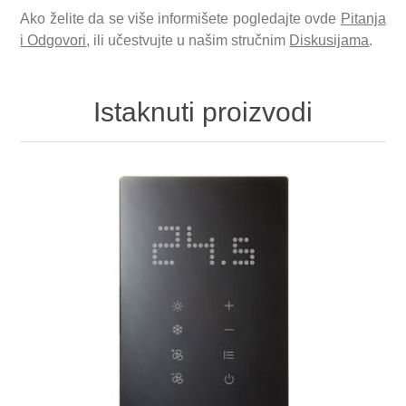
Ako želite da se više informišete pogledajte ovde
Pitanja
i Odgovori
, ili učestvujte u našim stručnim
Diskusijama
.
Istaknuti proizvodi