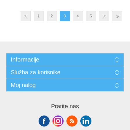
1
2
3
4
5
Informacije
Služba za korisnike
Moj nalog
Pratite nas