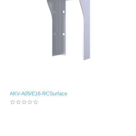
AKV-A05/E16-RCSurface