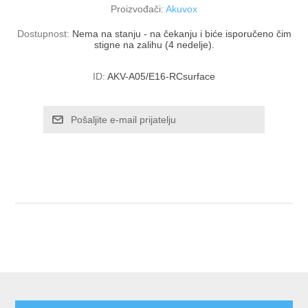
Proizvođači:
Akuvox
Dostupnost:
Nema na stanju - na čekanju i biće isporučeno čim
stigne na zalihu (4 nedelje).
ID:
AKV-A05/E16-RCsurface