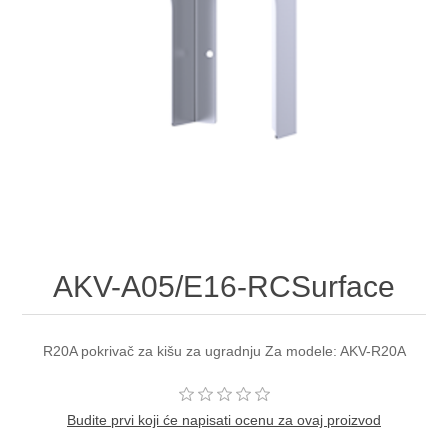
AKV-A05/E16-RCSurface
R20A pokrivač za kišu za ugradnju Za modele: AKV-R20A
Budite prvi koji će napisati ocenu za ovaj proizvod