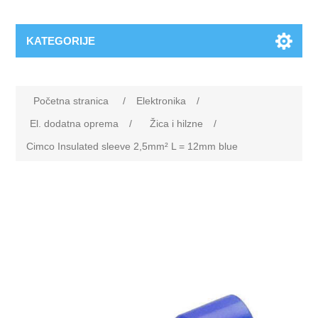
KATEGORIJE
Početna stranica
/
Elektronika
/
El. dodatna oprema
/
Žica i hilzne
/
Cimco Insulated sleeve 2,5mm² L = 12mm blue