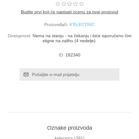
Budite prvi koji će napisati ocenu za ovaj proizvod
Proizvođači:
K'ELECTRIC
Dostupnost:
Nema na stanju - na čekanju i biće isporučeno čim
stigne na zalihu (4 nedelje).
ID:
182340
Oznake proizvoda
kelectrics
(381)