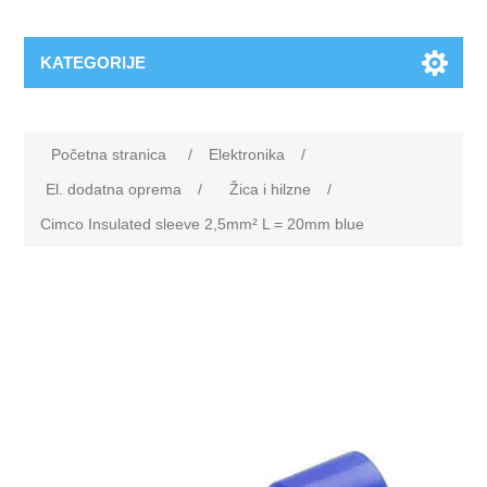
KATEGORIJE
Početna stranica
/
Elektronika
/
El. dodatna oprema
/
Žica i hilzne
/
Cimco Insulated sleeve 2,5mm² L = 20mm blue