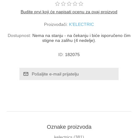
Budite prvi koji će napisati ocenu za ovaj proizvod
Proizvođači:
K'ELECTRIC
Dostupnost:
Nema na stanju - na čekanju i biće isporučeno čim
stigne na zalihu (4 nedelje).
ID:
182075
Oznake proizvoda
kelectrics
(381)