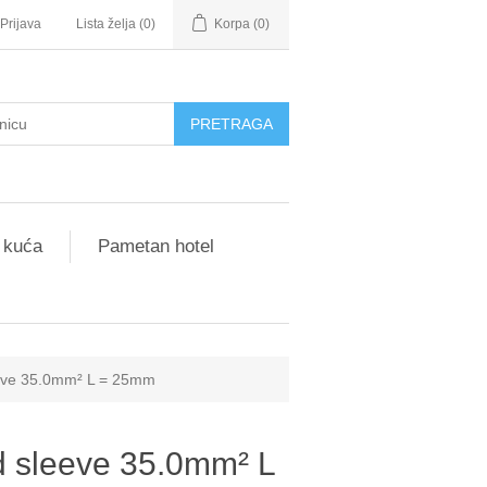
Prijava
Lista želja
(0)
Korpa
(0)
 kuća
Pametan hotel
eeve 35.0mm² L = 25mm
d sleeve 35.0mm² L