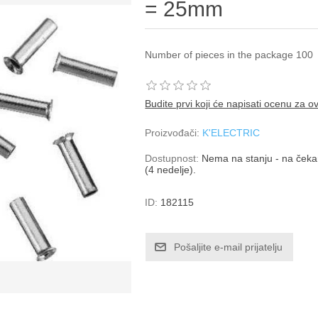
= 25mm
Number of pieces in the package 100
Budite prvi koji će napisati ocenu za o
Proizvođači:
K'ELECTRIC
Dostupnost:
Nema na stanju - na čekan
(4 nedelje).
ID:
182115