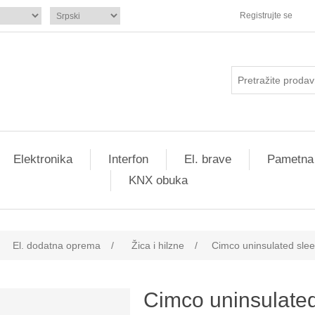
Registrujte se
Elektronika
Interfon
El. brave
Pametna
KNX obuka
El. dodatna oprema
/
Žica i hilzne
/
Cimco uninsulated sl
Cimco uninsulate