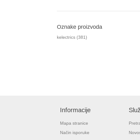
Oznake proizvoda
kelectrics
(381)
Informacije
Služ
Mapa stranice
Pretr
Način isporuke
Novos