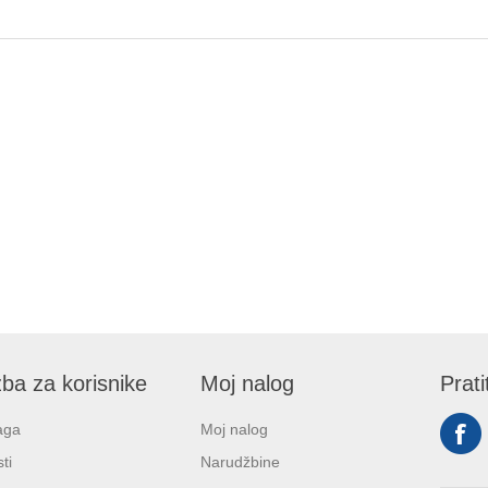
ba za korisnike
Moj nalog
Prati
aga
Moj nalog
ti
Narudžbine