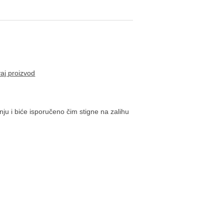
vaj proizvod
ju i biće isporučeno čim stigne na zalihu