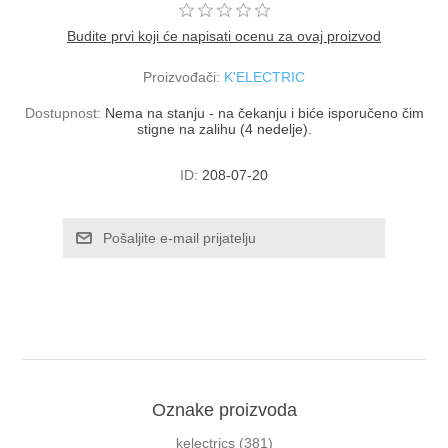
Budite prvi koji će napisati ocenu za ovaj proizvod
Proizvođači:
K'ELECTRIC
Dostupnost:
Nema na stanju - na čekanju i biće isporučeno čim
stigne na zalihu (4 nedelje).
ID:
208-07-20
Oznake proizvoda
kelectrics
(381)