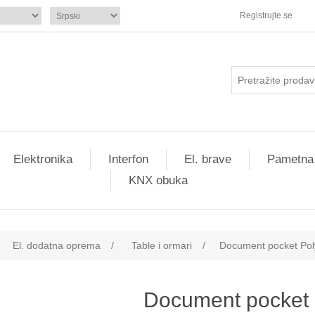
Registrujte se
Elektronika
Interfon
El. brave
Pametna
KNX obuka
El. dodatna oprema
/
Table i ormari
/
Document pocket Pol
Document pocket P