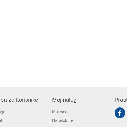
ba za korisnike
Moj nalog
Prati
aga
Moj nalog
ti
Narudžbine