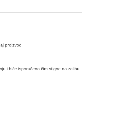
vaj proizvod
ju i biće isporučeno čim stigne na zalihu