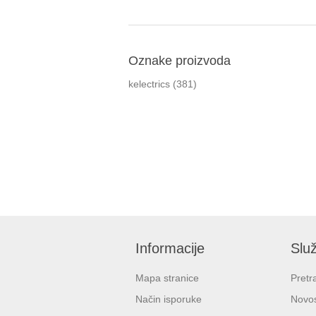
Oznake proizvoda
kelectrics
(381)
Informacije
Služ
Mapa stranice
Pretr
Način isporuke
Novos