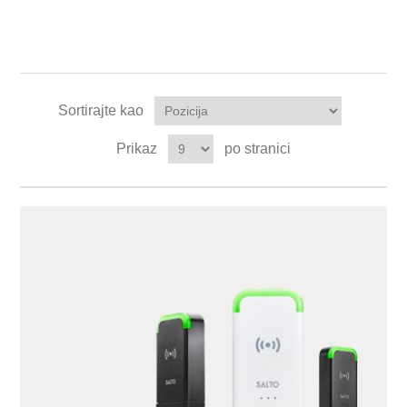
Sortirajte kao
Prikaz
po stranici