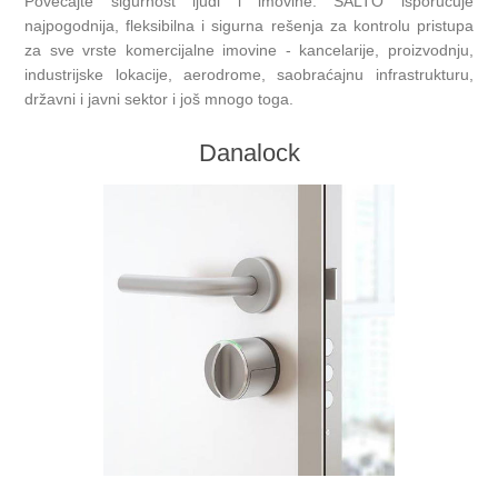
Povećajte sigurnost ljudi i imovine. SALTO isporučuje
najpogodnija, fleksibilna i sigurna rešenja za kontrolu pristupa
za sve vrste komercijalne imovine - kancelarije, proizvodnju,
industrijske lokacije, aerodrome, saobraćajnu infrastrukturu,
državni i javni sektor i još mnogo toga.
Danalock