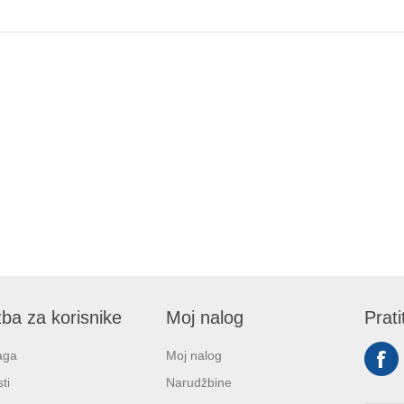
ba za korisnike
Moj nalog
Prati
aga
Moj nalog
ti
Narudžbine