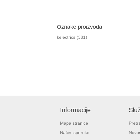
Oznake proizvoda
kelectrics
(381)
Informacije
Služ
Mapa stranice
Pretr
Način isporuke
Novos