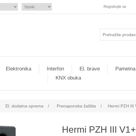
Registrujte se
Elektronika
Interfon
El. brave
Pametna
KNX obuka
El. dodatna oprema
/
Prenaponska žaštita
/
Hermi PZH III
Hermi PZH III V1