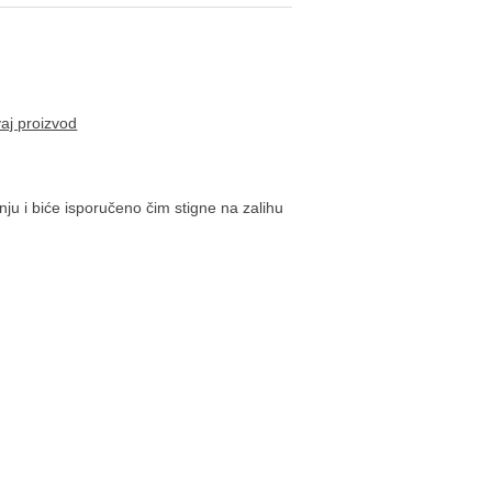
vaj proizvod
ju i biće isporučeno čim stigne na zalihu