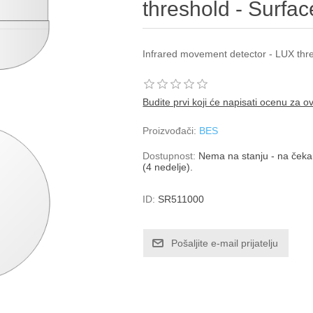
threshold - Surfac
Infrared movement detector - LUX thre
Budite prvi koji će napisati ocenu za o
Proizvođači:
BES
Dostupnost:
Nema na stanju - na čekan
(4 nedelje).
ID:
SR511000