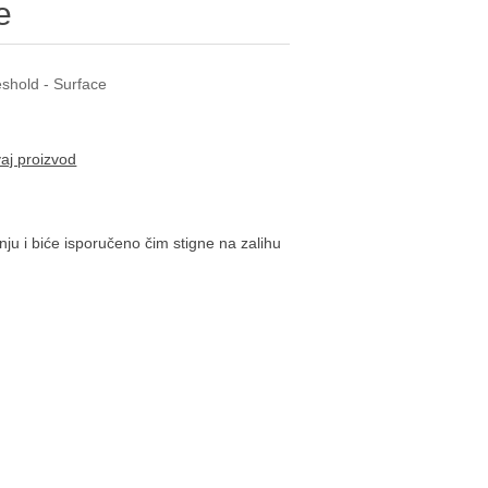
e
shold - Surface
vaj proizvod
ju i biće isporučeno čim stigne na zalihu