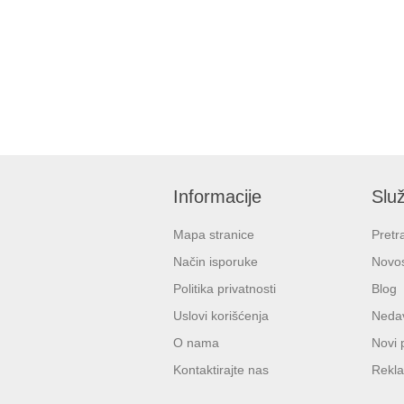
Informacije
Služ
Mapa stranice
Pretr
Način isporuke
Novos
Politika privatnosti
Blog
Uslovi korišćenja
Nedav
O nama
Novi 
Kontaktirajte nas
Rekla