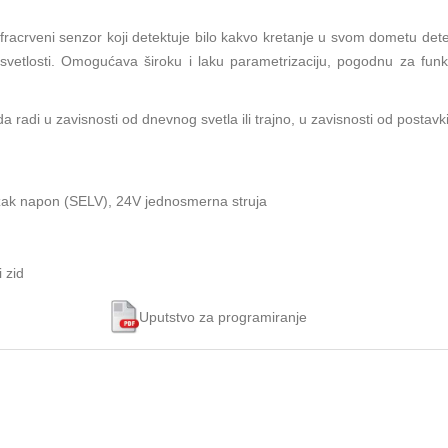
infracrveni senzor koji detektuje bilo kakvo kretanje u svom dometu de
etlosti. Omogućava široku i laku parametrizaciju, pogodnu za funkcije
 radi u zavisnosti od dnevnog svetla ili trajno, u zavisnosti od postavki
nizak napon (SELV), 24V jednosmerna struja
 zid
Uputstvo za programiranje