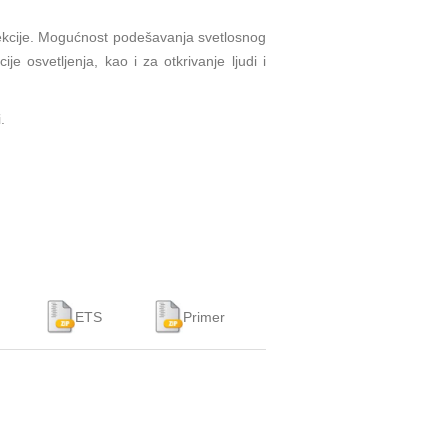
tekcije. Mogućnost podešavanja svetlosnog
 osvetljenja, kao i za otkrivanje ljudi i
.
ETS
Primer