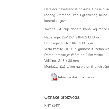
Detektor osvetljenosti pokreta + pasivni 
radnog vremena, kao i graničnog nivoa sv
kontrolu uljeza.
Takođe uključuje dodatni kanal koji može da
Napajanje: 29V DC iz KNKS BUS -a
Potrošnja: 4mA iz KNKS BUS -a
Vrsta zaštite - IP20. Sigurnost Izuzetno 
Domet detekcije: Ø 5m na 2,5m visine
Veličina: Ø48 k 38 mm
Montaža: Zašrafljen na plafon ili unutrašnji
Tehnička dokumentacija
Oznake proizvoda
KNX
(149)