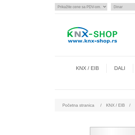
KNX / EIB
DALI
Početna stranica
/
KNX / EIB
/