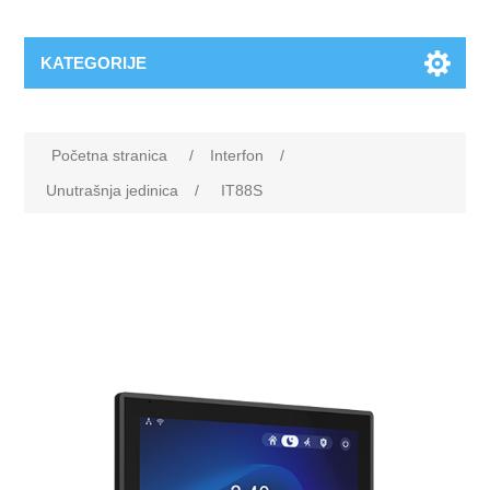
KATEGORIJE
Početna stranica
/
Interfon
/
Unutrašnja jedinica
/
IT88S