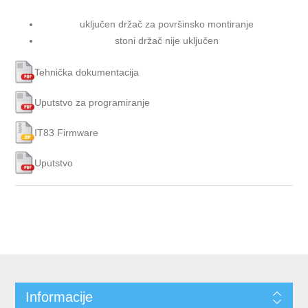
uključen držač za površinsko montiranje
stoni držač nije uključen
Tehnička dokumentacija
Uputstvo za programiranje
IT83 Firmware
Uputstvo
Informacije