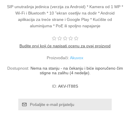
SIP unutrašnja jedinica (verzija za Android) * Kamera od 1 MP *
Wi-Fi i Bluetooth * 10 "ekran osetljiv na dodir * Android
aplikacija za treće strane i Google Play * Kućište od
aluminijuma * PoE ili spoljno napajanje
Budite prvi koji će napisati ocenu za ovaj proizvod
Proizvođači:
Akuvox
Dostupnost:
Nema na stanju - na čekanju i biće isporučeno čim
stigne na zalihu (4 nedelje).
ID:
AKV-IT88S