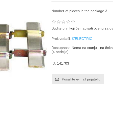
Number of pieces in the package 3
Budite prvi koji će napisati ocenu za o
Proizvođači:
K'ELECTRIC
Dostupnost:
Nema na stanju - na čekan
(4 nedelje).
ID:
141703