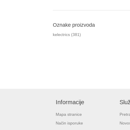
Oznake proizvoda
kelectrics
(381)
Informacije
Služ
Mapa stranice
Pretr
Način isporuke
Novos