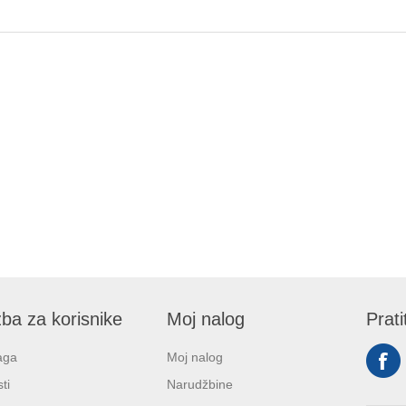
ba za korisnike
Moj nalog
Prati
aga
Moj nalog
ti
Narudžbine