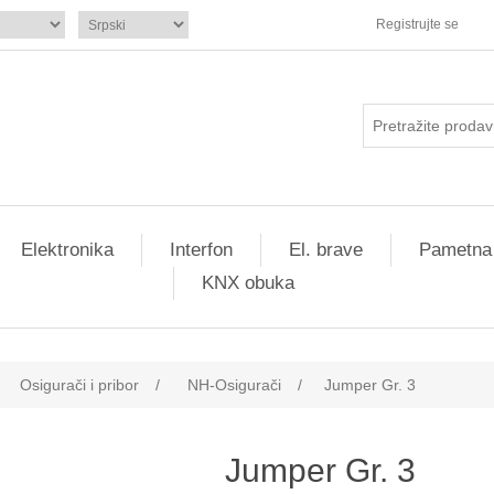
Registrujte se
Elektronika
Interfon
El. brave
Pametna
KNX obuka
Osigurači i pribor
/
NH-Osigurači
/
Jumper Gr. 3
Jumper Gr. 3