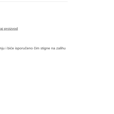
vaj proizvod
ju i biće isporučeno čim stigne na zalihu