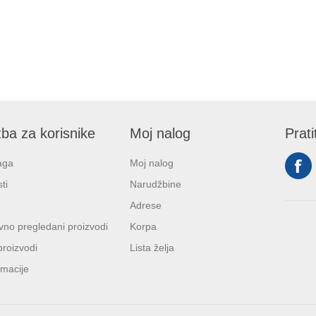
ba za korisnike
Moj nalog
Prati
aga
Moj nalog
ti
Narudžbine
Adrese
no pregledani proizvodi
Korpa
proizvodi
Lista želja
macije