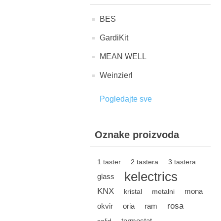
BES
GardiKit
MEAN WELL
Weinzierl
Pogledajte sve
Oznake proizvoda
1 taster
2 tastera
3 tastera
kelectrics
glass
KNX
mona
kristal
metalni
rosa
okvir
oria
ram
termostat