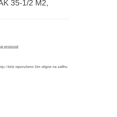
AK 35-1/2 M2,
vaj proizvod
ju i biće isporučeno čim stigne na zalihu