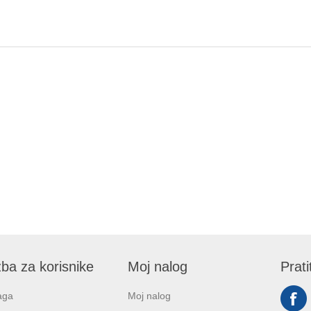
ba za korisnike
Moj nalog
Prati
aga
Moj nalog