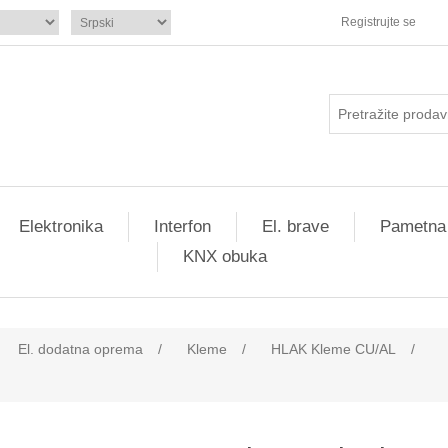
Registrujte se
Elektronika
Interfon
El. brave
Pametna
KNX obuka
El. dodatna oprema
/
Kleme
/
HLAK Kleme CU/AL
/