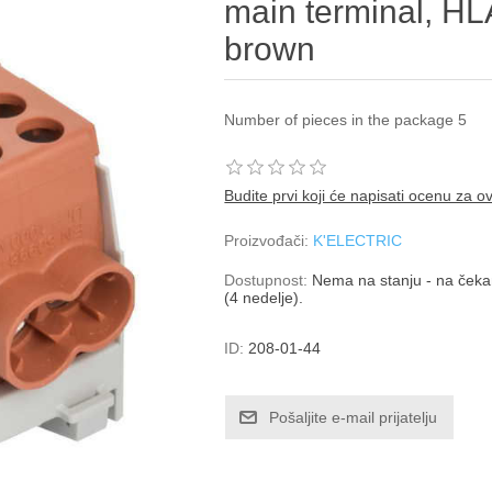
main terminal, HL
brown
Number of pieces in the package 5
Budite prvi koji će napisati ocenu za o
Proizvođači:
K'ELECTRIC
Dostupnost:
Nema na stanju - na čekan
(4 nedelje).
ID:
208-01-44