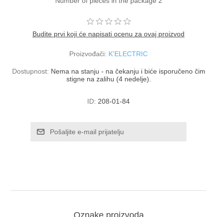
Number of pieces in the package 2
Budite prvi koji će napisati ocenu za ovaj proizvod
Proizvođači:
K'ELECTRIC
Dostupnost:
Nema na stanju - na čekanju i biće isporučeno čim
stigne na zalihu (4 nedelje).
ID:
208-01-84
Oznake proizvoda