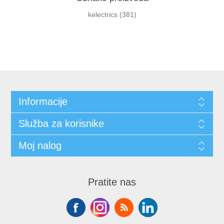
kelectrics
(381)
Informacije
Služba za korisnike
Moj nalog
Pratite nas