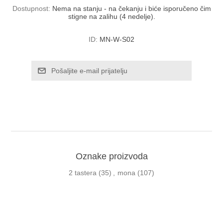
Dostupnost:
Nema na stanju - na čekanju i biće isporučeno čim
stigne na zalihu (4 nedelje).
ID:
MN-W-S02
Oznake proizvoda
2 tastera
(35)
,
mona
(107)