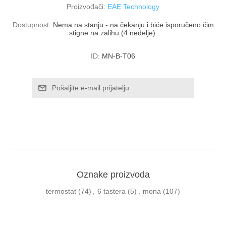
Proizvođači:
EAE Technology
Dostupnost:
Nema na stanju - na čekanju i biće isporučeno čim
stigne na zalihu (4 nedelje).
ID:
MN-B-T06
Oznake proizvoda
termostat
(74)
,
6 tastera
(5)
,
mona
(107)