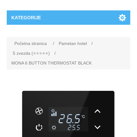
KATEGORIJE
Početna stranica
/
Pametan hotel
/
5 zvezda (⭐️⭐️⭐️⭐️⭐️)
/
MONA 6 BUTTON THERMOSTAT BLACK