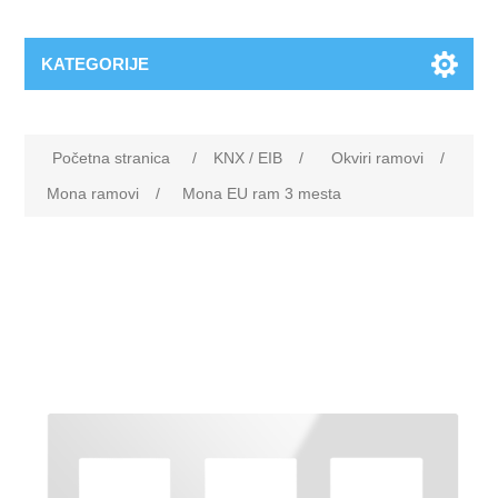
KATEGORIJE
Početna stranica
/
KNX / EIB
/
Okviri ramovi
/
Mona ramovi
/
Mona EU ram 3 mesta