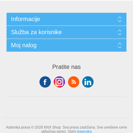
Informacije
Služba za korisnike
Moj nalog
Pratite nas
Autorska prava © 2026 KNX Shop. Sva prava zadržana.
Sve unešene cene
uključuju porez. Osim
isporuka