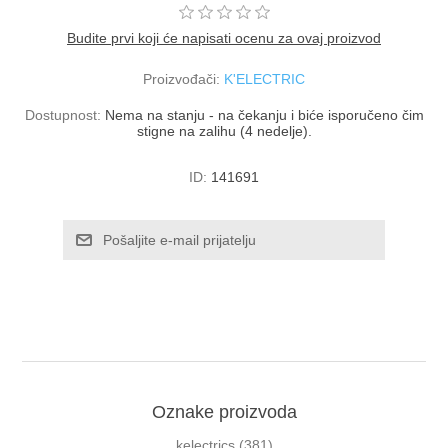
Budite prvi koji će napisati ocenu za ovaj proizvod
Proizvođači:
K'ELECTRIC
Dostupnost:
Nema na stanju - na čekanju i biće isporučeno čim
stigne na zalihu (4 nedelje).
ID:
141691
Oznake proizvoda
kelectrics
(381)