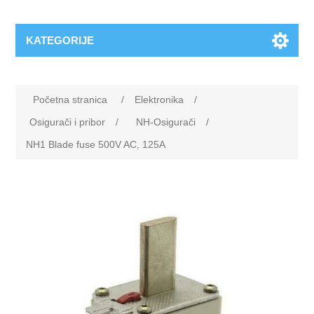
KATEGORIJE
Početna stranica
/
Elektronika
/
Osigurači i pribor
/
NH-Osigurači
/
NH1 Blade fuse 500V AC, 125A