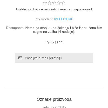
Budite prvi koji će napisati ocenu za ovaj proizvod
Proizvođači:
K'ELECTRIC
Dostupnost:
Nema na stanju - na čekanju i biće isporučeno čim
stigne na zalihu (4 nedelje).
ID:
141692
Oznake proizvoda
kelectrics
(381)